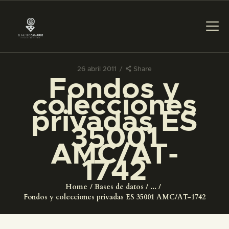
26 abril 2011
Share
Fondos y
PREPARAR LA VISITA
colecciones
privadas ES
ACTIVIDADES
35001
AMC/AT-
█
1742
EL MUSEO
Home
Bases de datos
...
Fondos y colecciones privadas ES 35001 AMC/AT-1742
COLECCIONES