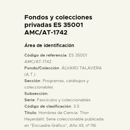
DIDÁCTICA
Fondos y colecciones
ESPAÑOL
privadas ES 35001
AMC/AT-1742
PREPARAR LA VISITA
Área de identificación
Código de referencia
: ES 35001
ACTIVIDADES
AMC/AT-1742
Fondo/Colección
: ÁLVARO TALAVERA
(A.T.)
█
Sección
: Programas, catálogos y
coleccionables
EL MUSEO
Subsección
:
Serie
: Fascículos y coleccionables
Código de clasificación
: 3.5
COLECCIONES
Título
: Hombres de Ciencia: Thor
Heyerdahl. Serie coleccionable publicada
en "Encuadre Gráfico", Año XII, nº 116.
DIDÁCTICA