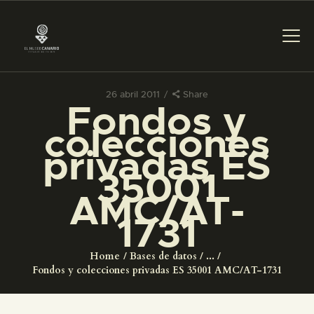
26 abril 2011
Share
Fondos y
PREPARAR LA VISITA
colecciones
privadas ES
ACTIVIDADES
35001
AMC/AT-
█
1731
EL MUSEO
Home
Bases de datos
...
Fondos y colecciones privadas ES 35001 AMC/AT-1731
COLECCIONES