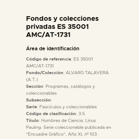
DIDÁCTICA
Fondos y colecciones
ESPAÑOL
privadas ES 35001
AMC/AT-1731
PREPARAR LA VISITA
Área de identificación
Código de referencia
: ES 35001
ACTIVIDADES
AMC/AT-1731
Fondo/Colección
: ÁLVARO TALAVERA
(A.T.)
█
Sección
: Programas, catálogos y
coleccionables
EL MUSEO
Subsección
:
Serie
: Fascículos y coleccionables
Código de clasificación
: 3.5
COLECCIONES
Título
: Hombres de Ciencia: Linus
Pauling. Serie coleccionable publicada en
"Encuadre Gráfico", Año XI, nº 103.
DIDÁCTICA