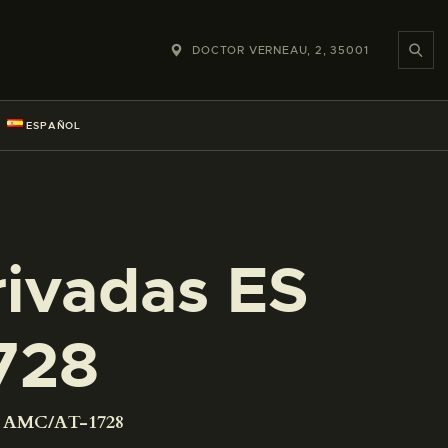
DOCTOR VERNEAU, 2, 35001
ESPAÑOL
rivadas ES
728
01 AMC/AT-1728