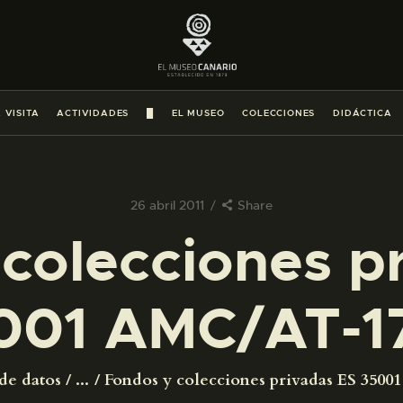
PREPARAR LA VISITA
ACTIVIDADES
 VISITA
ACTIVIDADES
█
EL MUSEO
COLECCIONES
DIDÁCTICA
█
EL MUSEO
26 abril 2011
Share
colecciones p
COLECCIONES
001 AMC/AT-1
DIDÁCTICA
ESPAÑOL
de datos
...
Fondos y colecciones privadas ES 350