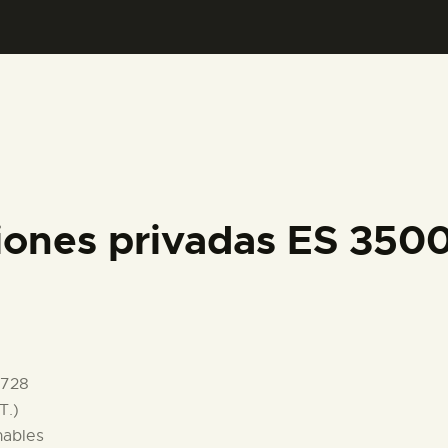
PREPARAR LA VISITA
ACTIVIDADES
█
EL MUSEO
iones privadas ES 35
COLECCIONES
DIDÁCTICA
1728
ESPAÑOL
T.)
nables