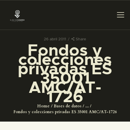
26 abril 2011
Share
Fondos y
PREPARAR LA VISITA
colecciones
privadas ES
ACTIVIDADES
35001
AMC/AT-
█
1726
EL MUSEO
Home
Bases de datos
...
Fondos y colecciones privadas ES 35001 AMC/AT-1726
COLECCIONES