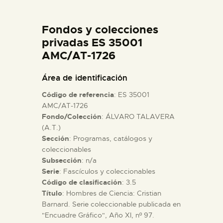
DIDÁCTICA
Fondos y colecciones
ESPAÑOL
privadas ES 35001
AMC/AT-1726
PREPARAR LA VISITA
Área de identificación
Código de referencia
: ES 35001
ACTIVIDADES
AMC/AT-1726
Fondo/Colección
: ÁLVARO TALAVERA
(A.T.)
█
Sección
: Programas, catálogos y
coleccionables
EL MUSEO
Subsección
: n/a
Serie
: Fascículos y coleccionables
Código de clasificación
: 3.5
COLECCIONES
Título
: Hombres de Ciencia: Cristian
Barnard. Serie coleccionable publicada en
"Encuadre Gráfico", Año XI, nº 97.
DIDÁCTICA