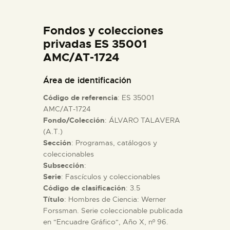
DIDÁCTICA
Fondos y colecciones
ESPAÑOL
privadas ES 35001
AMC/AT-1724
PREPARAR LA VISITA
Área de identificación
Código de referencia
: ES 35001
ACTIVIDADES
AMC/AT-1724
Fondo/Colección
: ÁLVARO TALAVERA
(A.T.)
█
Sección
: Programas, catálogos y
coleccionables
EL MUSEO
Subsección
:
Serie
: Fascículos y coleccionables
Código de clasificación
: 3.5
COLECCIONES
Título
: Hombres de Ciencia: Werner
Forssman. Serie coleccionable publicada
en "Encuadre Gráfico", Año X, nº 96.
DIDÁCTICA