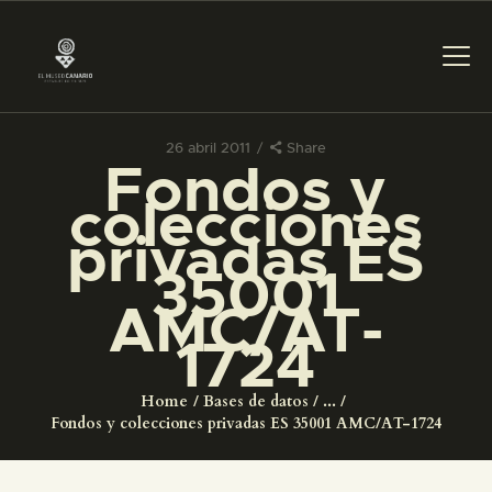
26 abril 2011
Share
Fondos y
PREPARAR LA VISITA
colecciones
privadas ES
ACTIVIDADES
35001
AMC/AT-
█
1724
EL MUSEO
Home
Bases de datos
...
Fondos y colecciones privadas ES 35001 AMC/AT-1724
COLECCIONES