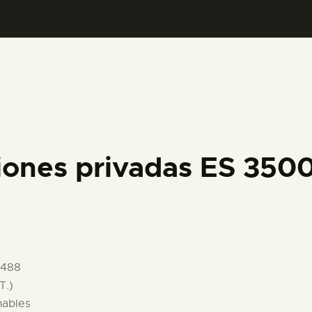
PREPARAR LA VISITA
ACTIVIDADES
█
EL MUSEO
iones privadas ES 35
COLECCIONES
DIDÁCTICA
1488
ESPAÑOL
T.)
nables