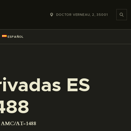
DOCTOR VERNEAU, 2, 35001
ESPAÑOL
rivadas ES
488
01 AMC/AT-1488