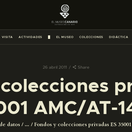
PREPARAR LA VISITA
ACTIVIDADES
 VISITA
ACTIVIDADES
█
EL MUSEO
COLECCIONES
DIDÁCTICA
█
EL MUSEO
26 abril 2011
Share
colecciones p
COLECCIONES
001 AMC/AT-1
DIDÁCTICA
ESPAÑOL
de datos
...
Fondos y colecciones privadas ES 350