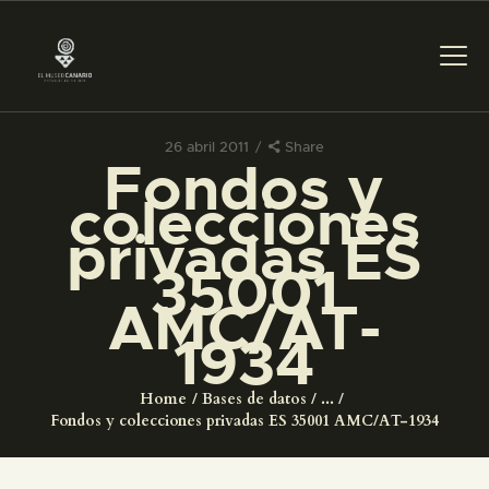
26 abril 2011
Share
Fondos y
PREPARAR LA VISITA
colecciones
privadas ES
ACTIVIDADES
35001
AMC/AT-
█
1934
EL MUSEO
Home
Bases de datos
...
Fondos y colecciones privadas ES 35001 AMC/AT-1934
COLECCIONES