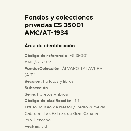
DIDÁCTICA
Fondos y colecciones
ESPAÑOL
privadas ES 35001
AMC/AT-1934
PREPARAR LA VISITA
Área de identificación
Código de referencia
: ES 35001
ACTIVIDADES
AMC/AT-1934
Fondo/Colección
: ÁLVARO TALAVERA
(A.T.)
█
Sección
: Folletos y libros
Subsección
:
EL MUSEO
Serie
: Folletos y libros
Código de clasificación
: 4.1
Título
: Museo de Néstor / Pedro Almeida
COLECCIONES
Cabrera.- Las Palmas de Gran Canaria :
Imp. Lezcano.
Fechas
: s.d
DIDÁCTICA