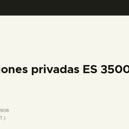
PREPARAR LA VISITA
ACTIVIDADES
█
EL MUSEO
iones privadas ES 35
COLECCIONES
DIDÁCTICA
1908
ESPAÑOL
T.)