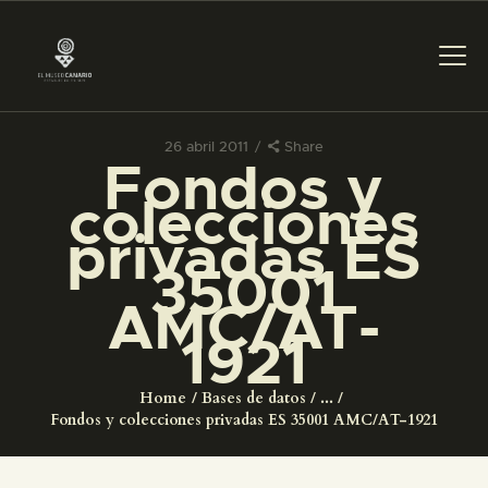
26 abril 2011
Share
Fondos y
PREPARAR LA VISITA
colecciones
privadas ES
ACTIVIDADES
35001
AMC/AT-
█
1921
EL MUSEO
Home
Bases de datos
...
Fondos y colecciones privadas ES 35001 AMC/AT-1921
COLECCIONES