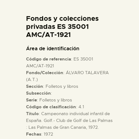
DIDÁCTICA
Fondos y colecciones
ESPAÑOL
privadas ES 35001
AMC/AT-1921
PREPARAR LA VISITA
Área de identificación
Código de referencia
: ES 35001
ACTIVIDADES
AMC/AT-1921
Fondo/Colección
: ÁLVARO TALAVERA
(A.T.)
█
Sección
: Folletos y libros
Subsección
:
EL MUSEO
Serie
: Folletos y libros
Código de clasificación
: 4.1
Título
: Campeonato individual infantil de
COLECCIONES
España. Golf.- Club de Golf de Las Palmas
: Las Palmas de Gran Canaria, 1972.
Fechas
: 1972
DIDÁCTICA