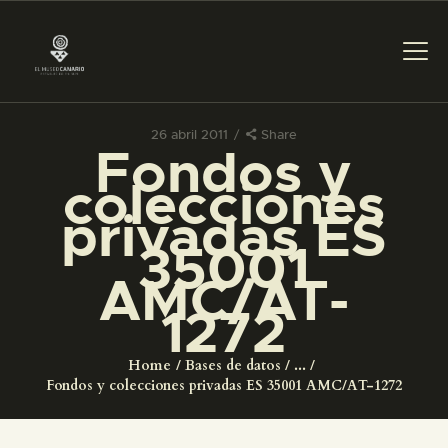
26 abril 2011
Share
Fondos y
PREPARAR LA VISITA
colecciones
privadas ES
ACTIVIDADES
35001
AMC/AT-
█
1272
EL MUSEO
Home
Bases de datos
...
Fondos y colecciones privadas ES 35001 AMC/AT-1272
COLECCIONES