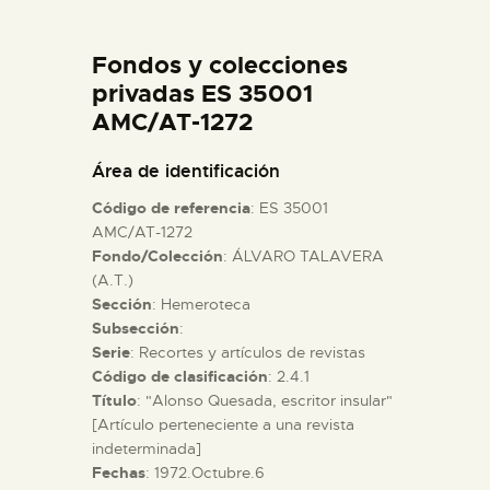
DIDÁCTICA
Fondos y colecciones
ESPAÑOL
privadas ES 35001
AMC/AT-1272
PREPARAR LA VISITA
Área de identificación
Código de referencia
: ES 35001
ACTIVIDADES
AMC/AT-1272
Fondo/Colección
: ÁLVARO TALAVERA
(A.T.)
█
Sección
: Hemeroteca
Subsección
:
EL MUSEO
Serie
: Recortes y artículos de revistas
Código de clasificación
: 2.4.1
Título
: "Alonso Quesada, escritor insular"
COLECCIONES
[Artículo perteneciente a una revista
indeterminada]
Fechas
: 1972.Octubre.6
DIDÁCTICA