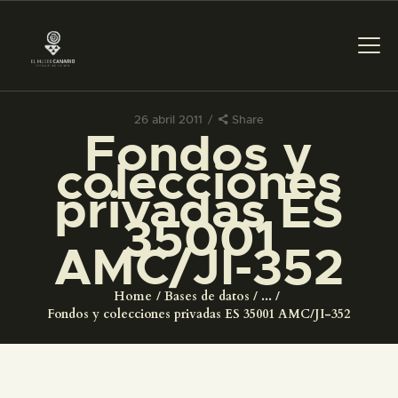
26 abril 2011
Share
Fondos y
PREPARAR LA VISITA
colecciones
privadas ES
ACTIVIDADES
35001
AMC/JI-352
█
Home
Bases de datos
...
EL MUSEO
Fondos y colecciones privadas ES 35001 AMC/JI-352
COLECCIONES