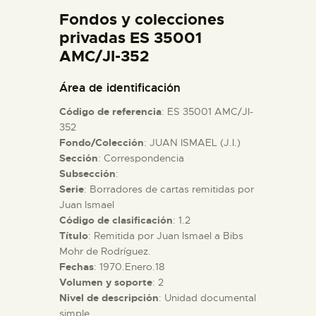
DIDÁCTICA
Fondos y colecciones
privadas ES 35001
AMC/JI-352
ESPAÑOL
Área de identificación
PREPARAR LA VISITA
Código de referencia
: ES 35001 AMC/JI-
352
ACTIVIDADES
Fondo/Colección
: JUAN ISMAEL (J.I.)
Sección
: Correspondencia
Subsección
:
█
Serie
: Borradores de cartas remitidas por
Juan Ismael
Código de clasificación
: 1.2
EL MUSEO
Título
: Remitida por Juan Ismael a Bibs
Mohr de Rodríguez.
COLECCIONES
Fechas
: 1970.Enero.18
Volumen y soporte
: 2
Nivel de descripción
: Unidad documental
DIDÁCTICA
simple