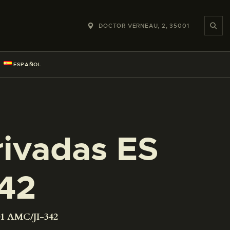
DOCTOR VERNEAU, 2, 35001
ESPAÑOL
rivadas ES
42
01 AMC/JI-342