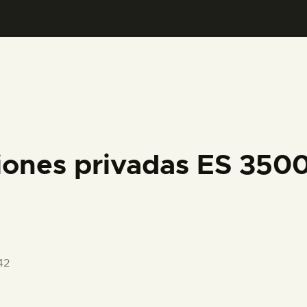
PREPARAR LA VISITA
ACTIVIDADES
█
EL MUSEO
iones privadas ES 350
COLECCIONES
DIDÁCTICA
42
ESPAÑOL