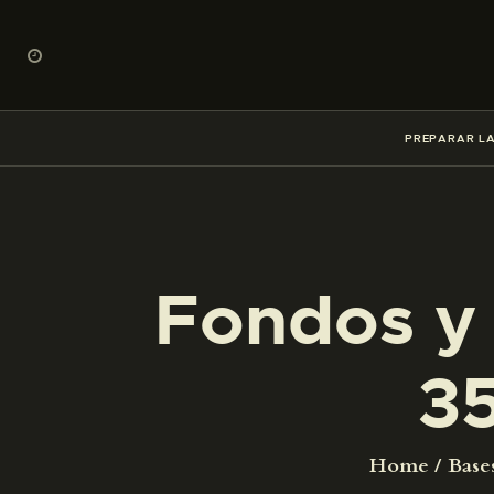
PREPARAR LA
Fondos y 
3
Home
Base