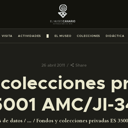
PREPARAR LA VISITA
ACTIVIDADES
 VISITA
ACTIVIDADES
█
EL MUSEO
COLECCIONES
DIDÁCTICA
█
EL MUSEO
26 abril 2011
Share
colecciones p
COLECCIONES
5001 AMC/JI-3
DIDÁCTICA
ESPAÑOL
s de datos
...
Fondos y colecciones privadas ES 350