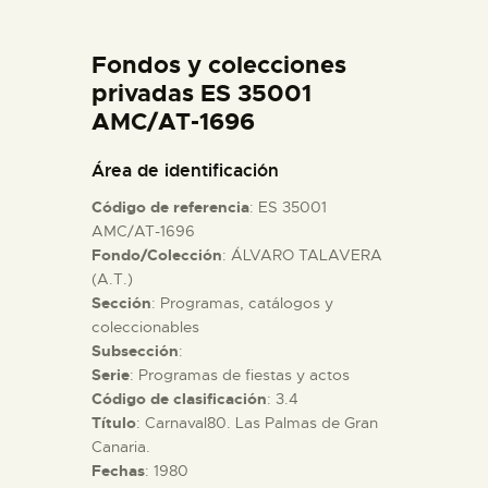
DIDÁCTICA
Fondos y colecciones
ESPAÑOL
privadas ES 35001
AMC/AT-1696
PREPARAR LA VISITA
Área de identificación
Código de referencia
: ES 35001
ACTIVIDADES
AMC/AT-1696
Fondo/Colección
: ÁLVARO TALAVERA
(A.T.)
█
Sección
: Programas, catálogos y
coleccionables
EL MUSEO
Subsección
:
Serie
: Programas de fiestas y actos
Código de clasificación
: 3.4
COLECCIONES
Título
: Carnaval´80. Las Palmas de Gran
Canaria.
Fechas
: 1980
DIDÁCTICA