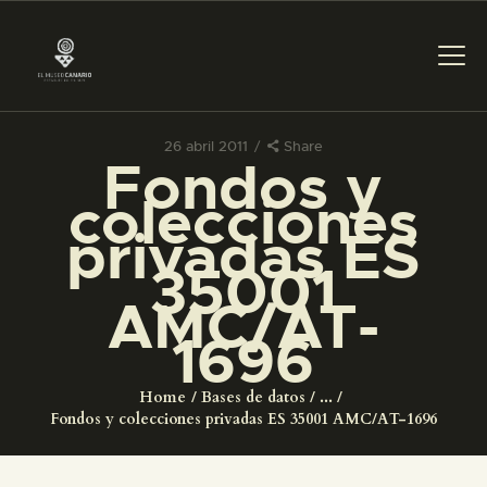
26 abril 2011
Share
Fondos y
PREPARAR LA VISITA
colecciones
privadas ES
ACTIVIDADES
35001
AMC/AT-
█
1696
EL MUSEO
Home
Bases de datos
...
Fondos y colecciones privadas ES 35001 AMC/AT-1696
COLECCIONES