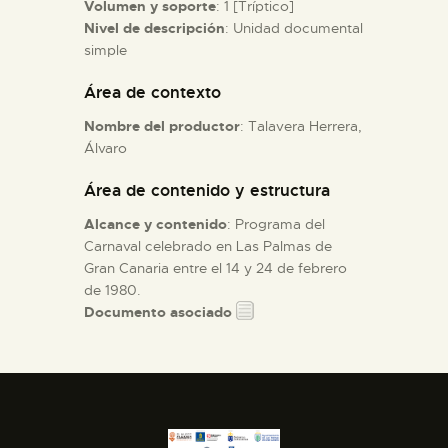
Volumen y soporte
: 1 [Tríptico]
Nivel de descripción
: Unidad documental
ESPAÑOL
simple
Área de contexto
Nombre del productor
: Talavera Herrera,
Álvaro
Área de contenido y estructura
Alcance y contenido
: Programa del
Carnaval celebrado en Las Palmas de
Gran Canaria entre el 14 y 24 de febrero
de 1980.
Documento asociado