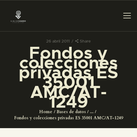
26 abril 2011
Share
Fondos y
PREPARAR LA VISITA
colecciones
privadas ES
ACTIVIDADES
35001
AMC/AT-
█
1249
EL MUSEO
Home
Bases de datos
...
Fondos y colecciones privadas ES 35001 AMC/AT-1249
COLECCIONES