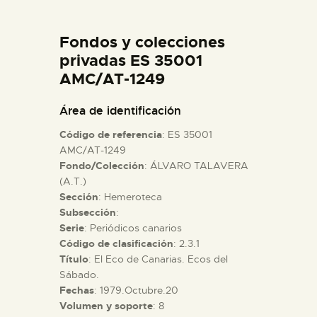
DIDÁCTICA
Fondos y colecciones
ESPAÑOL
privadas ES 35001
AMC/AT-1249
PREPARAR LA VISITA
Área de identificación
Código de referencia
: ES 35001
ACTIVIDADES
AMC/AT-1249
Fondo/Colección
: ÁLVARO TALAVERA
(A.T.)
█
Sección
: Hemeroteca
Subsección
:
EL MUSEO
Serie
: Periódicos canarios
Código de clasificación
: 2.3.1
Título
: El Eco de Canarias. Ecos del
COLECCIONES
Sábado.
Fechas
: 1979.Octubre.20
Volumen y soporte
: 8
DIDÁCTICA