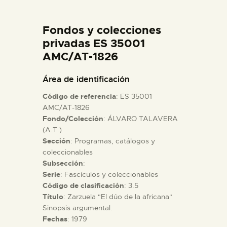
DIDÁCTICA
Fondos y colecciones
ESPAÑOL
privadas ES 35001
AMC/AT-1826
PREPARAR LA VISITA
Área de identificación
Código de referencia
: ES 35001
ACTIVIDADES
AMC/AT-1826
Fondo/Colección
: ÁLVARO TALAVERA
(A.T.)
█
Sección
: Programas, catálogos y
coleccionables
EL MUSEO
Subsección
:
Serie
: Fascículos y coleccionables
Código de clasificación
: 3.5
COLECCIONES
Título
: Zarzuela "El dúo de la africana"
Sinopsis argumental.
Fechas
: 1979
DIDÁCTICA