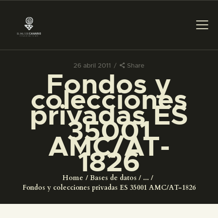
26 abril 2011
Share
Fondos y
PREPARAR LA VISITA
colecciones
privadas ES
ACTIVIDADES
35001
AMC/AT-
█
1826
EL MUSEO
Home
Bases de datos
...
Fondos y colecciones privadas ES 35001 AMC/AT-1826
COLECCIONES