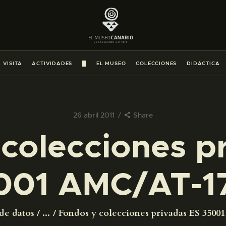
PREPARAR LA VISITA
ACTIVIDADES
 VISITA
ACTIVIDADES
█
EL MUSEO
COLECCIONES
DIDÁCTICA
█
EL MUSEO
26 abril 2011
Share
colecciones p
COLECCIONES
001 AMC/AT-1
DIDÁCTICA
ESPAÑOL
de datos
...
Fondos y colecciones privadas ES 350