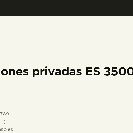
PREPARAR LA VISITA
ACTIVIDADES
█
EL MUSEO
iones privadas ES 35
COLECCIONES
DIDÁCTICA
1789
ESPAÑOL
T.)
nables