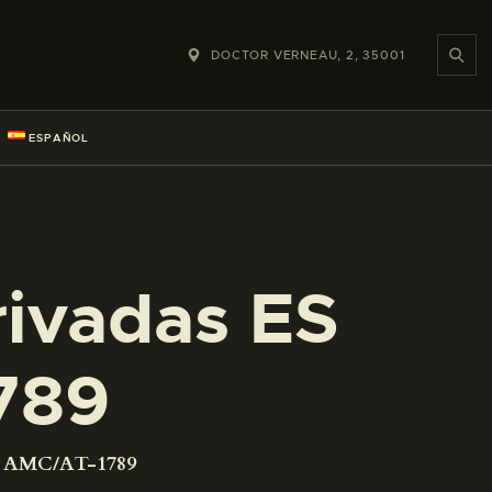
DOCTOR VERNEAU, 2, 35001
ESPAÑOL
rivadas ES
789
01 AMC/AT-1789