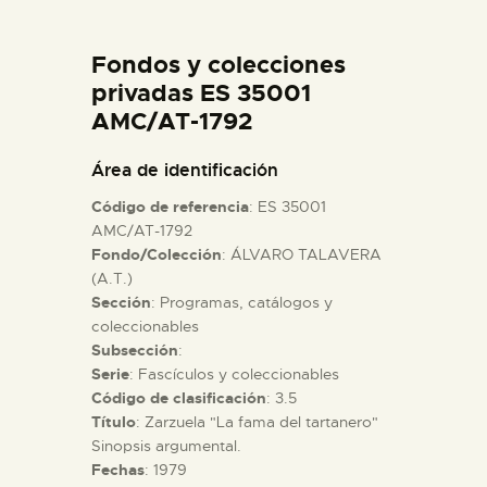
DIDÁCTICA
Fondos y colecciones
ESPAÑOL
privadas ES 35001
AMC/AT-1792
PREPARAR LA VISITA
Área de identificación
Código de referencia
: ES 35001
ACTIVIDADES
AMC/AT-1792
Fondo/Colección
: ÁLVARO TALAVERA
(A.T.)
█
Sección
: Programas, catálogos y
coleccionables
EL MUSEO
Subsección
:
Serie
: Fascículos y coleccionables
Código de clasificación
: 3.5
COLECCIONES
Título
: Zarzuela "La fama del tartanero"
Sinopsis argumental.
Fechas
: 1979
DIDÁCTICA