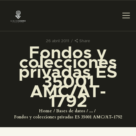
26 abril 2011
Share
Fondos y
PREPARAR LA VISITA
colecciones
privadas ES
ACTIVIDADES
35001
AMC/AT-
█
1792
EL MUSEO
Home
Bases de datos
...
Fondos y colecciones privadas ES 35001 AMC/AT-1792
COLECCIONES