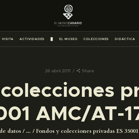
PREPARAR LA VISITA
ACTIVIDADES
 VISITA
ACTIVIDADES
█
EL MUSEO
COLECCIONES
DIDÁCTICA
█
EL MUSEO
26 abril 2011
Share
colecciones p
COLECCIONES
001 AMC/AT-1
DIDÁCTICA
ESPAÑOL
de datos
...
Fondos y colecciones privadas ES 350