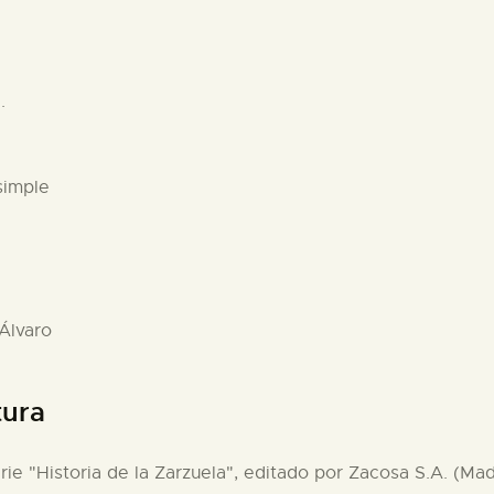
.
simple
 Álvaro
tura
erie "Historia de la Zarzuela", editado por Zacosa S.A. (Mad