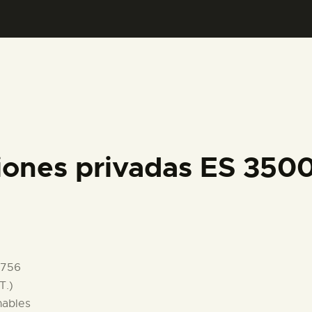
PREPARAR LA VISITA
ACTIVIDADES
█
EL MUSEO
iones privadas ES 35
COLECCIONES
DIDÁCTICA
1756
ESPAÑOL
T.)
nables