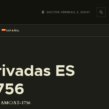
DOCTOR VERNEAU, 2, 35001
ESPAÑOL
rivadas ES
756
01 AMC/AT-1756