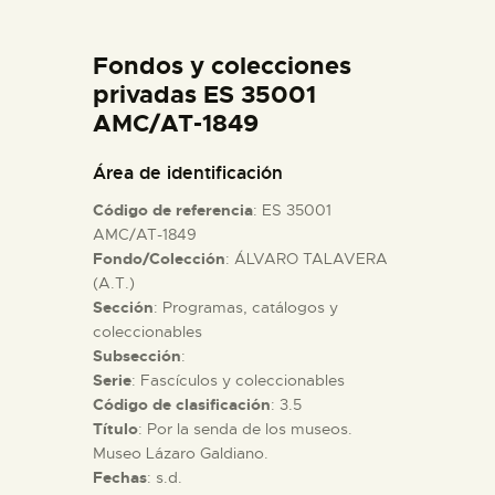
DIDÁCTICA
Fondos y colecciones
ESPAÑOL
privadas ES 35001
AMC/AT-1849
PREPARAR LA VISITA
Área de identificación
Código de referencia
: ES 35001
ACTIVIDADES
AMC/AT-1849
Fondo/Colección
: ÁLVARO TALAVERA
(A.T.)
█
Sección
: Programas, catálogos y
coleccionables
EL MUSEO
Subsección
:
Serie
: Fascículos y coleccionables
Código de clasificación
: 3.5
COLECCIONES
Título
: Por la senda de los museos.
Museo Lázaro Galdiano.
Fechas
: s.d.
DIDÁCTICA