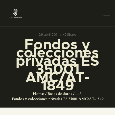
26 abril 2011
Share
Fondos y
PREPARAR LA VISITA
colecciones
privadas ES
ACTIVIDADES
35001
AMC/AT-
█
1849
EL MUSEO
Home
Bases de datos
...
Fondos y colecciones privadas ES 35001 AMC/AT-1849
COLECCIONES