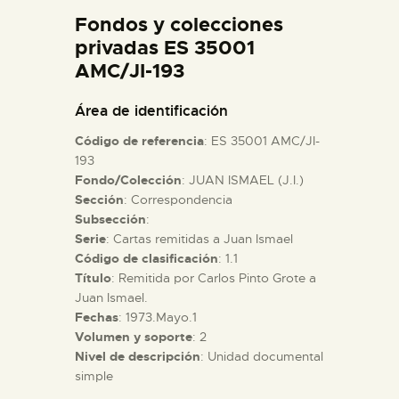
DIDÁCTICA
Fondos y colecciones
privadas ES 35001
AMC/JI-193
ESPAÑOL
Área de identificación
PREPARAR LA VISITA
Código de referencia
: ES 35001 AMC/JI-
193
ACTIVIDADES
Fondo/Colección
: JUAN ISMAEL (J.I.)
Sección
: Correspondencia
Subsección
:
█
Serie
: Cartas remitidas a Juan Ismael
Código de clasificación
: 1.1
Título
: Remitida por Carlos Pinto Grote a
EL MUSEO
Juan Ismael.
Fechas
: 1973.Mayo.1
COLECCIONES
Volumen y soporte
: 2
Nivel de descripción
: Unidad documental
simple
DIDÁCTICA