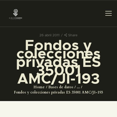
26 abril 2011
Share
Fondos y
PREPARAR LA VISITA
colecciones
privadas ES
ACTIVIDADES
35001
AMC/JI-193
█
Home
Bases de datos
...
EL MUSEO
Fondos y colecciones privadas ES 35001 AMC/JI-193
COLECCIONES