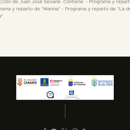
rección de Juan José Seoane. Contiene: - Programa y repar
ama y reparto de "Marina" - Programa y reparto de "La de
a"