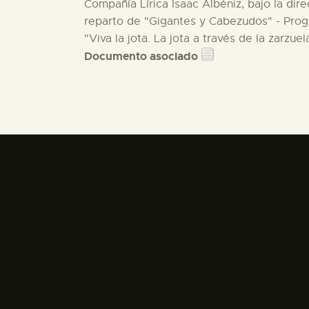
Compañía Lírica Isaac Albéniz, bajo la di
reparto de "Gigantes y Cabezudos" - Progr
"Viva la jota. La jota a través de la zarzuel
Documento asociado