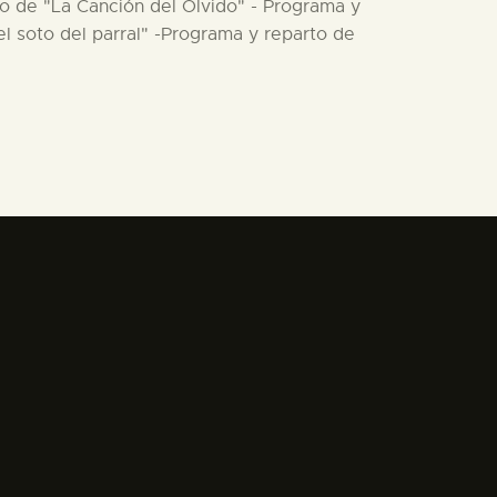
to de "La Canción del Olvido" - Programa y
l soto del parral" -Programa y reparto de