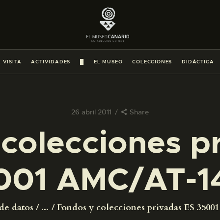
PREPARAR LA VISITA
ACTIVIDADES
 VISITA
ACTIVIDADES
█
EL MUSEO
COLECCIONES
DIDÁCTICA
█
EL MUSEO
26 abril 2011
Share
colecciones p
COLECCIONES
001 AMC/AT-1
DIDÁCTICA
ESPAÑOL
de datos
...
Fondos y colecciones privadas ES 350