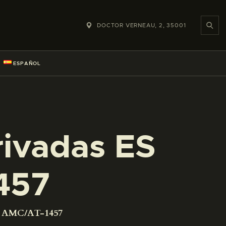
DOCTOR VERNEAU, 2, 35001
ESPAÑOL
rivadas ES
457
01 AMC/AT-1457