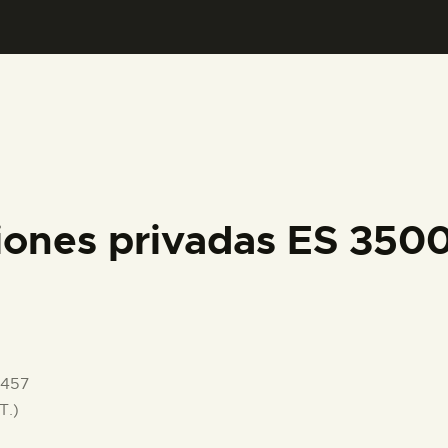
PREPARAR LA VISITA
ACTIVIDADES
█
EL MUSEO
iones privadas ES 35
COLECCIONES
DIDÁCTICA
1457
ESPAÑOL
T.)