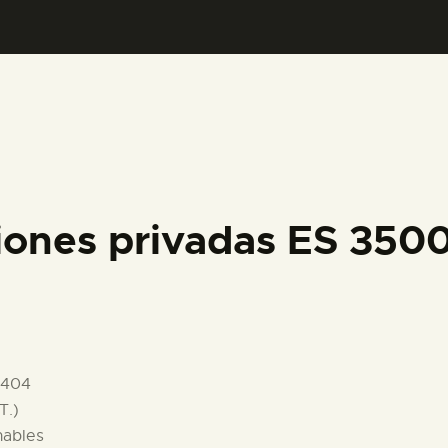
PREPARAR LA VISITA
ACTIVIDADES
█
EL MUSEO
iones privadas ES 35
COLECCIONES
DIDÁCTICA
1404
ESPAÑOL
T.)
nables