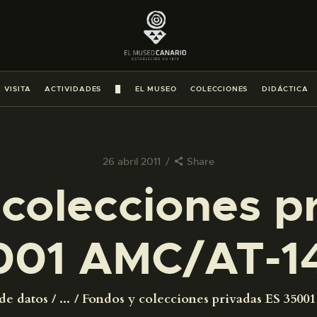
PREPARAR LA VISITA
ACTIVIDADES
 VISITA
ACTIVIDADES
█
EL MUSEO
COLECCIONES
DIDÁCTICA
█
EL MUSEO
26 abril 2011
Share
colecciones p
COLECCIONES
001 AMC/AT-1
DIDÁCTICA
ESPAÑOL
de datos
...
Fondos y colecciones privadas ES 350