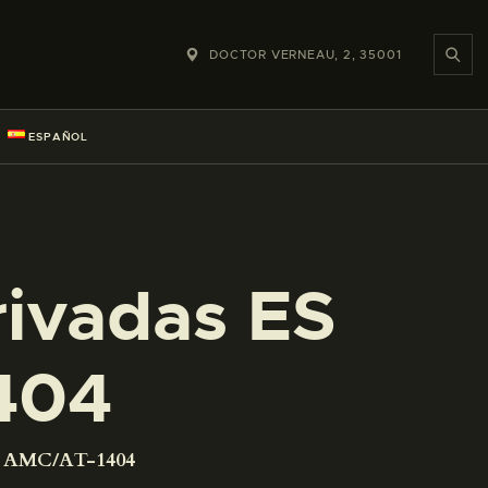
DOCTOR VERNEAU, 2, 35001
ESPAÑOL
rivadas ES
404
01 AMC/AT-1404