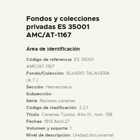
DIDÁCTICA
Fondos y colecciones
ESPAÑOL
privadas ES 35001
AMC/AT-1167
PREPARAR LA VISITA
Área de identificación
Código de referencia
: ES 35001
ACTIVIDADES
AMC/AT-1167
Fondo/Colección
: ÁLVARO TALAVERA
(A.T.)
█
Sección
: Hemeroteca
Subsección
:
EL MUSEO
Serie
: Revistas canarias
Código de clasificación
: 2.2.1
Título
: Canarias Turista. Año IV, num. 158.
COLECCIONES
Fechas
: 1913.Abril.27
Volumen y soporte
: 1
Nivel de descripción
: Unidad documental
DIDÁCTICA