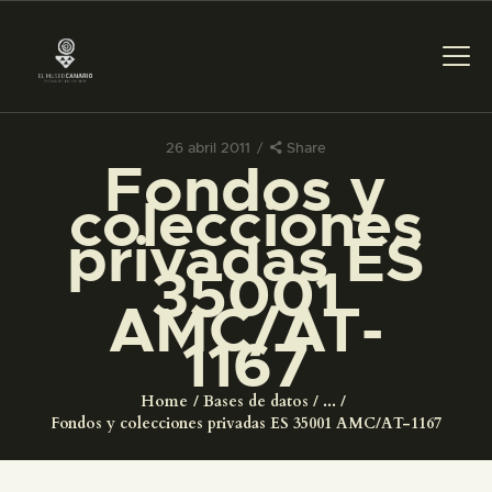
26 abril 2011
Share
Fondos y
PREPARAR LA VISITA
colecciones
privadas ES
ACTIVIDADES
35001
AMC/AT-
█
1167
EL MUSEO
Home
Bases de datos
...
Fondos y colecciones privadas ES 35001 AMC/AT-1167
COLECCIONES