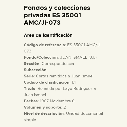
DIDÁCTICA
Fondos y colecciones
privadas ES 35001
AMC/JI-073
ESPAÑOL
Área de identificación
PREPARAR LA VISITA
Código de referencia
: ES 35001 AMC/JI-
073
ACTIVIDADES
Fondo/Colección
: JUAN ISMAEL (J.I.)
Sección
: Correspondencia
Subsección
:
█
Serie
: Cartas remitidas a Juan Ismael
Código de clasificación
: 1.1
Título
: Remitida por Layo Rodríguez a
EL MUSEO
Juan Ismael.
Fechas
: 1967.Noviembre.6
COLECCIONES
Volumen y soporte
: 2
Nivel de descripción
: Unidad documental
simple
DIDÁCTICA