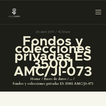
26 abril 2011
Share
Fondos y
PREPARAR LA VISITA
colecciones
privadas ES
ACTIVIDADES
35001
AMC/JI-073
█
Home
Bases de datos
...
EL MUSEO
Fondos y colecciones privadas ES 35001 AMC/JI-073
COLECCIONES