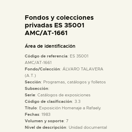
DIDÁCTICA
Fondos y colecciones
ESPAÑOL
privadas ES 35001
AMC/AT-1661
PREPARAR LA VISITA
Área de identificación
Código de referencia
: ES 35001
ACTIVIDADES
AMC/AT-1661
Fondo/Colección
: ÁLVARO TALAVERA
(A.T.)
█
Sección
: Programas, catálogos y folletos
Subsección
:
EL MUSEO
Serie
: Catálogos de exposiciones
Código de clasificación
: 3.3
Título
: Exposición Homenaje a Rafaely.
COLECCIONES
Fechas
: 1983
Volumen y soporte
: 7
Nivel de descripción
: Unidad documental
DIDÁCTICA