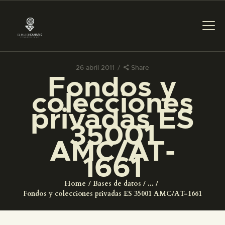
26 abril 2011
Share
Fondos y
PREPARAR LA VISITA
colecciones
privadas ES
ACTIVIDADES
35001
AMC/AT-
█
1661
EL MUSEO
Home
Bases de datos
...
Fondos y colecciones privadas ES 35001 AMC/AT-1661
COLECCIONES