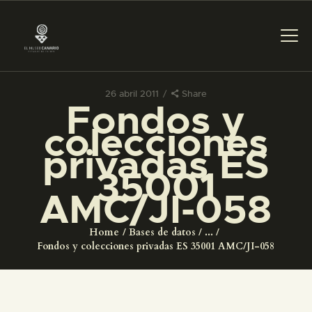
26 abril 2011
Share
Fondos y
PREPARAR LA VISITA
colecciones
privadas ES
ACTIVIDADES
35001
AMC/JI-058
█
Home
Bases de datos
...
EL MUSEO
Fondos y colecciones privadas ES 35001 AMC/JI-058
COLECCIONES