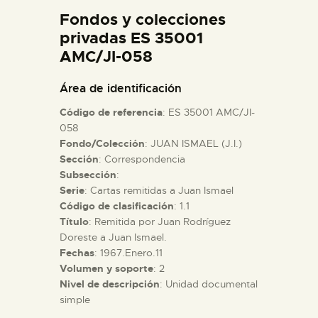
DIDÁCTICA
Fondos y colecciones
privadas ES 35001
AMC/JI-058
ESPAÑOL
Área de identificación
PREPARAR LA VISITA
Código de referencia
: ES 35001 AMC/JI-
058
ACTIVIDADES
Fondo/Colección
: JUAN ISMAEL (J.I.)
Sección
: Correspondencia
Subsección
:
█
Serie
: Cartas remitidas a Juan Ismael
Código de clasificación
: 1.1
Título
: Remitida por Juan Rodríguez
EL MUSEO
Doreste a Juan Ismael.
Fechas
: 1967.Enero.11
COLECCIONES
Volumen y soporte
: 2
Nivel de descripción
: Unidad documental
simple
DIDÁCTICA