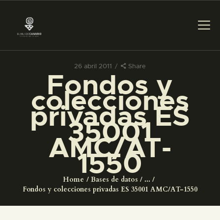
26 abril 2011
Share
Fondos y
PREPARAR LA VISITA
colecciones
privadas ES
ACTIVIDADES
35001
AMC/AT-
█
1550
EL MUSEO
Home
Bases de datos
...
Fondos y colecciones privadas ES 35001 AMC/AT-1550
COLECCIONES