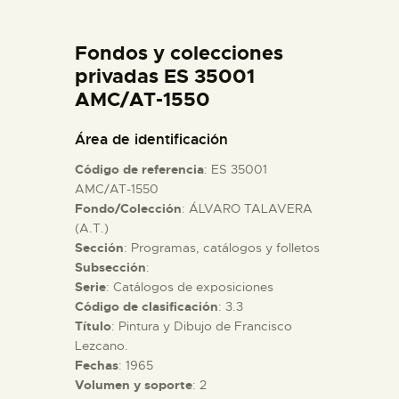
DIDÁCTICA
Fondos y colecciones
ESPAÑOL
privadas ES 35001
AMC/AT-1550
PREPARAR LA VISITA
Área de identificación
Código de referencia
: ES 35001
ACTIVIDADES
AMC/AT-1550
Fondo/Colección
: ÁLVARO TALAVERA
(A.T.)
█
Sección
: Programas, catálogos y folletos
Subsección
:
EL MUSEO
Serie
: Catálogos de exposiciones
Código de clasificación
: 3.3
Título
: Pintura y Dibujo de Francisco
COLECCIONES
Lezcano.
Fechas
: 1965
Volumen y soporte
: 2
DIDÁCTICA