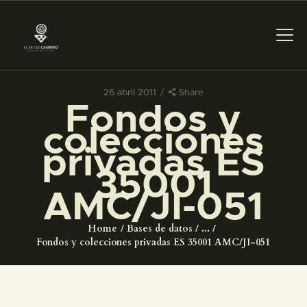
26 abril 2011
Share
Fondos y
PREPARAR LA VISITA
colecciones
privadas ES
ACTIVIDADES
35001
AMC/JI-051
█
Home
Bases de datos
...
EL MUSEO
Fondos y colecciones privadas ES 35001 AMC/JI-051
COLECCIONES