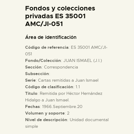
DIDÁCTICA
Fondos y colecciones
privadas ES 35001
AMC/JI-051
ESPAÑOL
Área de identificación
PREPARAR LA VISITA
Código de referencia
: ES 35001 AMC/JI-
051
ACTIVIDADES
Fondo/Colección
: JUAN ISMAEL (J.I.)
Sección
: Correspondencia
Subsección
:
█
Serie
: Cartas remitidas a Juan Ismael
Código de clasificación
: 1.1
Título
: Remitida por Héctor Hernández
EL MUSEO
Hidalgo a Juan Ismael.
Fechas
: 1966.Septiembre.20
COLECCIONES
Volumen y soporte
: 2
Nivel de descripción
: Unidad documental
simple
DIDÁCTICA