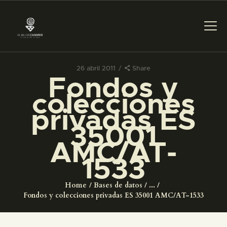
26 abril 2011
Share
Fondos y
PREPARAR LA VISITA
colecciones
privadas ES
ACTIVIDADES
35001
AMC/AT-
█
1533
EL MUSEO
Home
Bases de datos
...
Fondos y colecciones privadas ES 35001 AMC/AT-1533
COLECCIONES