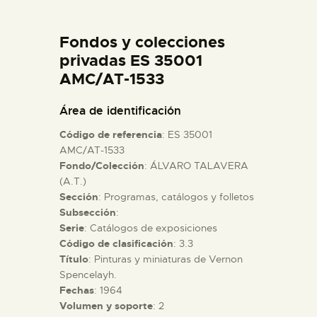
DIDÁCTICA
Fondos y colecciones
ESPAÑOL
privadas ES 35001
AMC/AT-1533
PREPARAR LA VISITA
Área de identificación
Código de referencia
: ES 35001
ACTIVIDADES
AMC/AT-1533
Fondo/Colección
: ÁLVARO TALAVERA
(A.T.)
█
Sección
: Programas, catálogos y folletos
Subsección
:
EL MUSEO
Serie
: Catálogos de exposiciones
Código de clasificación
: 3.3
Título
: Pinturas y miniaturas de Vernon
COLECCIONES
Spencelayh.
Fechas
: 1964
Volumen y soporte
: 2
DIDÁCTICA