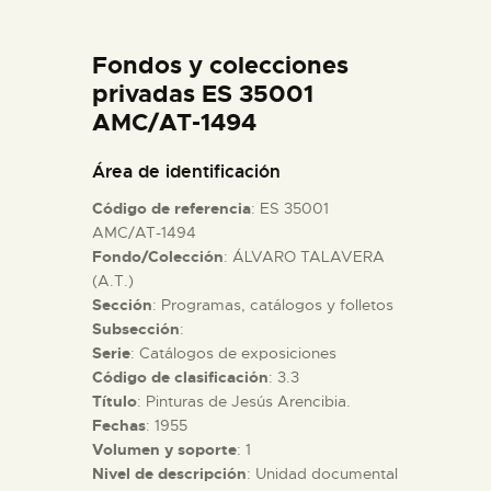
DIDÁCTICA
Fondos y colecciones
ESPAÑOL
privadas ES 35001
AMC/AT-1494
PREPARAR LA VISITA
Área de identificación
Código de referencia
: ES 35001
ACTIVIDADES
AMC/AT-1494
Fondo/Colección
: ÁLVARO TALAVERA
(A.T.)
█
Sección
: Programas, catálogos y folletos
Subsección
:
EL MUSEO
Serie
: Catálogos de exposiciones
Código de clasificación
: 3.3
Título
: Pinturas de Jesús Arencibia.
COLECCIONES
Fechas
: 1955
Volumen y soporte
: 1
Nivel de descripción
: Unidad documental
DIDÁCTICA