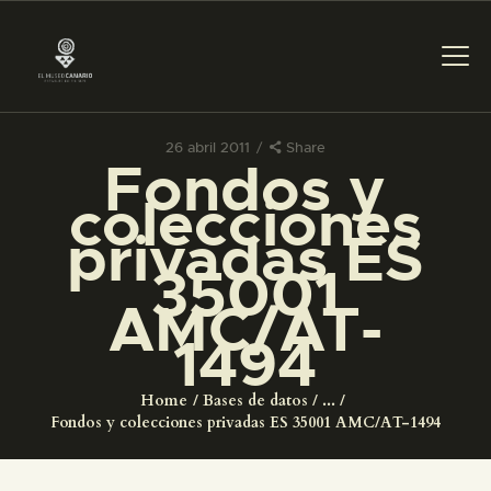
26 abril 2011
Share
Fondos y
PREPARAR LA VISITA
colecciones
privadas ES
ACTIVIDADES
35001
AMC/AT-
█
1494
EL MUSEO
Home
Bases de datos
...
Fondos y colecciones privadas ES 35001 AMC/AT-1494
COLECCIONES