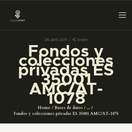
26 abril 2011
Share
Fondos y
PREPARAR LA VISITA
colecciones
privadas ES
ACTIVIDADES
35001
AMC/AT-
█
1078
EL MUSEO
Home
Bases de datos
...
Fondos y colecciones privadas ES 35001 AMC/AT-1078
COLECCIONES