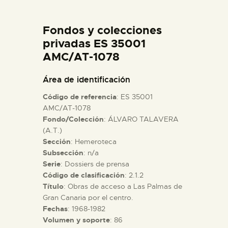
DIDÁCTICA
Fondos y colecciones
ESPAÑOL
privadas ES 35001
AMC/AT-1078
PREPARAR LA VISITA
Área de identificación
Código de referencia
: ES 35001
ACTIVIDADES
AMC/AT-1078
Fondo/Colección
: ÁLVARO TALAVERA
(A.T.)
█
Sección
: Hemeroteca
Subsección
: n/a
EL MUSEO
Serie
: Dossiers de prensa
Código de clasificación
: 2.1.2
Título
: Obras de acceso a Las Palmas de
COLECCIONES
Gran Canaria por el centro.
Fechas
: 1968-1982
Volumen y soporte
: 86
DIDÁCTICA