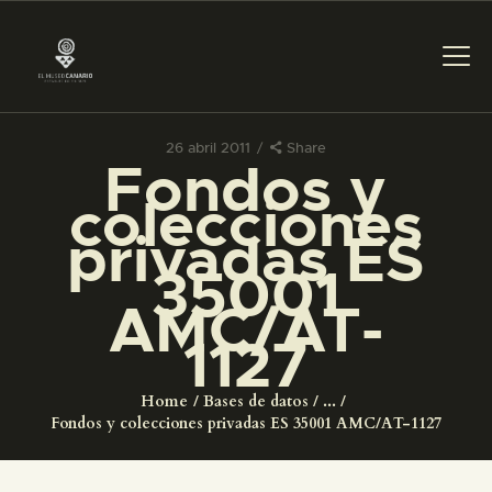
26 abril 2011
Share
Fondos y
PREPARAR LA VISITA
colecciones
privadas ES
ACTIVIDADES
35001
AMC/AT-
█
1127
EL MUSEO
Home
Bases de datos
...
Fondos y colecciones privadas ES 35001 AMC/AT-1127
COLECCIONES