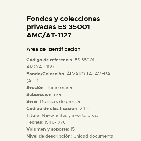
DIDÁCTICA
Fondos y colecciones
ESPAÑOL
privadas ES 35001
AMC/AT-1127
PREPARAR LA VISITA
Área de identificación
Código de referencia
: ES 35001
ACTIVIDADES
AMC/AT-1127
Fondo/Colección
: ÁLVARO TALAVERA
(A.T.)
█
Sección
: Hemeroteca
Subsección
: n/a
EL MUSEO
Serie
: Dossiers de prensa
Código de clasificación
: 2.1.2
Título
: Navegantes y aventureros.
COLECCIONES
Fechas
: 1946-1976
Volumen y soporte
: 15
Nivel de descripción
: Unidad documental
DIDÁCTICA