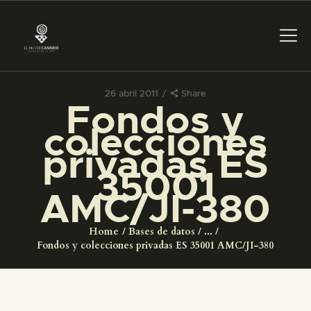
26 abril 2011
Share
Fondos y
PREPARAR LA VISITA
colecciones
privadas ES
ACTIVIDADES
35001
AMC/JI-380
█
Home
Bases de datos
...
EL MUSEO
Fondos y colecciones privadas ES 35001 AMC/JI-380
COLECCIONES