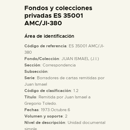
DIDÁCTICA
Fondos y colecciones
privadas ES 35001
AMC/JI-380
ESPAÑOL
Área de identificación
PREPARAR LA VISITA
Código de referencia
: ES 35001 AMC/JI-
380
ACTIVIDADES
Fondo/Colección
: JUAN ISMAEL (J.I.)
Sección
: Correspondencia
Subsección
:
█
Serie
: Borradores de cartas remitidas por
Juan Ismael
Código de clasificación
: 1.2
EL MUSEO
Título
: Remitida por Juan Ismael a
Gregorio Toledo.
COLECCIONES
Fechas
: 1973.Octubre.6
Volumen y soporte
: 2
Nivel de descripción
: Unidad documental
DIDÁCTICA
simple