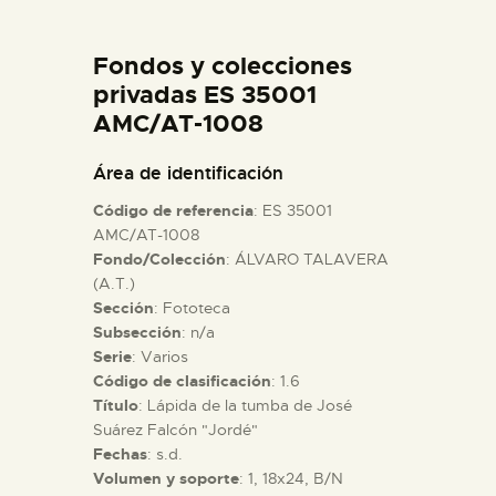
DIDÁCTICA
Fondos y colecciones
ESPAÑOL
privadas ES 35001
AMC/AT-1008
PREPARAR LA VISITA
Área de identificación
Código de referencia
: ES 35001
ACTIVIDADES
AMC/AT-1008
Fondo/Colección
: ÁLVARO TALAVERA
(A.T.)
█
Sección
: Fototeca
Subsección
: n/a
EL MUSEO
Serie
: Varios
Código de clasificación
: 1.6
Título
: Lápida de la tumba de José
COLECCIONES
Suárez Falcón "Jordé"
Fechas
: s.d.
Volumen y soporte
: 1, 18x24, B/N
DIDÁCTICA