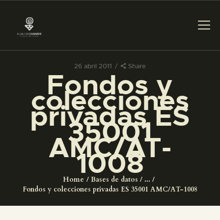
26 abril 2011
Share
Fondos y
PREPARAR LA VISITA
colecciones
privadas ES
ACTIVIDADES
35001
AMC/AT-
█
1008
EL MUSEO
Home
Bases de datos
...
Fondos y colecciones privadas ES 35001 AMC/AT-1008
COLECCIONES