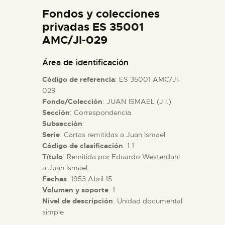
DIDÁCTICA
Fondos y colecciones
privadas ES 35001
AMC/JI-029
ESPAÑOL
Área de identificación
PREPARAR LA VISITA
Código de referencia
: ES 35001 AMC/JI-
029
ACTIVIDADES
Fondo/Colección
: JUAN ISMAEL (J.I.)
Sección
: Correspondencia
Subsección
:
█
Serie
: Cartas remitidas a Juan Ismael
Código de clasificación
: 1.1
Título
: Remitida por Eduardo Westerdahl
EL MUSEO
a Juan Ismael.
Fechas
: 1953.Abril.15
COLECCIONES
Volumen y soporte
: 1
Nivel de descripción
: Unidad documental
simple
DIDÁCTICA