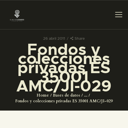
26 abril 2011
Share
Fondos y
PREPARAR LA VISITA
colecciones
privadas ES
ACTIVIDADES
35001
AMC/JI-029
█
Home
Bases de datos
...
EL MUSEO
Fondos y colecciones privadas ES 35001 AMC/JI-029
COLECCIONES