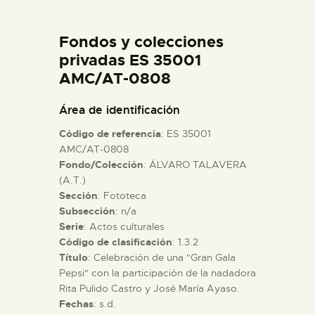
DIDÁCTICA
Fondos y colecciones
ESPAÑOL
privadas ES 35001
AMC/AT-0808
PREPARAR LA VISITA
Área de identificación
Código de referencia
: ES 35001
ACTIVIDADES
AMC/AT-0808
Fondo/Colección
: ÁLVARO TALAVERA
(A.T.)
█
Sección
: Fototeca
Subsección
: n/a
EL MUSEO
Serie
: Actos culturales
Código de clasificación
: 1.3.2
Título
: Celebración de una "Gran Gala
COLECCIONES
Pepsi" con la participación de la nadadora
Rita Pulido Castro y José María Ayaso.
Fechas
: s.d.
DIDÁCTICA