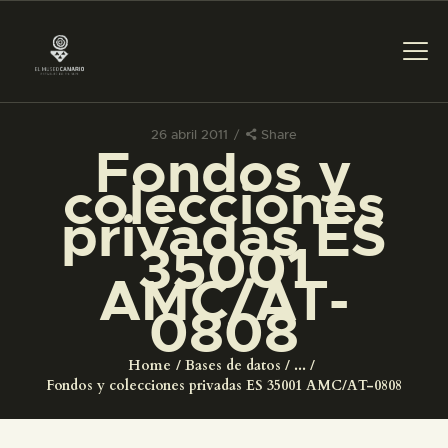
26 abril 2011
Share
Fondos y
PREPARAR LA VISITA
colecciones
privadas ES
ACTIVIDADES
35001
AMC/AT-
█
0808
EL MUSEO
Home
Bases de datos
...
Fondos y colecciones privadas ES 35001 AMC/AT-0808
COLECCIONES