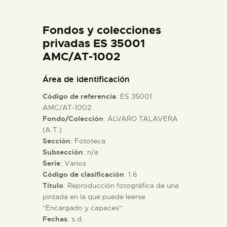
DIDÁCTICA
Fondos y colecciones
ESPAÑOL
privadas ES 35001
AMC/AT-1002
PREPARAR LA VISITA
Área de identificación
Código de referencia
: ES 35001
ACTIVIDADES
AMC/AT-1002
Fondo/Colección
: ÁLVARO TALAVERA
(A.T.)
█
Sección
: Fototeca
Subsección
: n/a
EL MUSEO
Serie
: Varios
Código de clasificación
: 1.6
Título
: Reproducción fotográfica de una
COLECCIONES
pintada en la que puede leerse
"Encargado y capaces"
Fechas
: s.d.
DIDÁCTICA