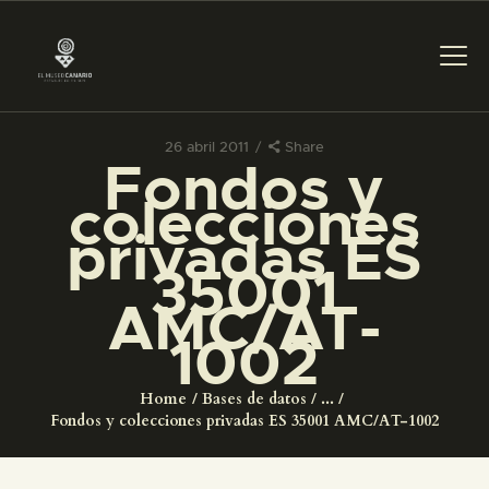
26 abril 2011
Share
Fondos y
PREPARAR LA VISITA
colecciones
privadas ES
ACTIVIDADES
35001
AMC/AT-
█
1002
EL MUSEO
Home
Bases de datos
...
Fondos y colecciones privadas ES 35001 AMC/AT-1002
COLECCIONES