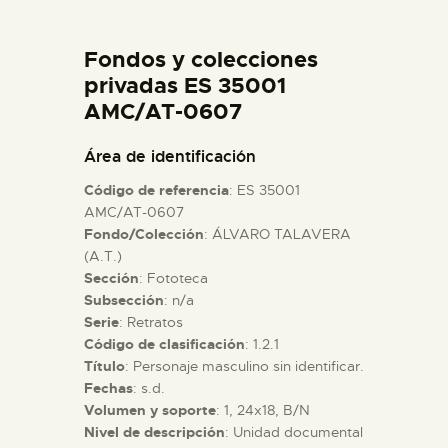
DIDÁCTICA
Fondos y colecciones
ESPAÑOL
privadas ES 35001
AMC/AT-0607
PREPARAR LA VISITA
Área de identificación
Código de referencia
: ES 35001
ACTIVIDADES
AMC/AT-0607
Fondo/Colección
: ÁLVARO TALAVERA
(A.T.)
█
Sección
: Fototeca
Subsección
: n/a
EL MUSEO
Serie
: Retratos
Código de clasificación
: 1.2.1
Título
: Personaje masculino sin identificar.
COLECCIONES
Fechas
: s.d.
Volumen y soporte
: 1, 24x18, B/N
Nivel de descripción
: Unidad documental
DIDÁCTICA