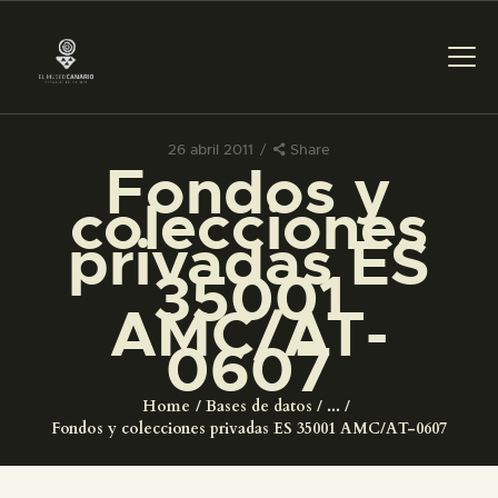
26 abril 2011
Share
Fondos y
PREPARAR LA VISITA
colecciones
privadas ES
ACTIVIDADES
35001
AMC/AT-
█
0607
EL MUSEO
Home
Bases de datos
...
Fondos y colecciones privadas ES 35001 AMC/AT-0607
COLECCIONES