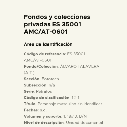
DIDÁCTICA
Fondos y colecciones
ESPAÑOL
privadas ES 35001
AMC/AT-0601
PREPARAR LA VISITA
Área de identificación
Código de referencia
: ES 35001
ACTIVIDADES
AMC/AT-0601
Fondo/Colección
: ÁLVARO TALAVERA
(A.T.)
█
Sección
: Fototeca
Subsección
: n/a
EL MUSEO
Serie
: Retratos
Código de clasificación
: 1.2.1
Título
: Personaje masculino sin identificar.
COLECCIONES
Fechas
: s.d.
Volumen y soporte
: 1, 18x13, B/N
Nivel de descripción
: Unidad documental
DIDÁCTICA