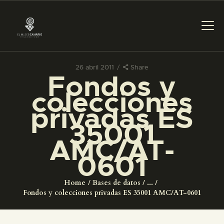
26 abril 2011
Share
Fondos y
PREPARAR LA VISITA
colecciones
privadas ES
ACTIVIDADES
35001
AMC/AT-
█
0601
EL MUSEO
Home
Bases de datos
...
Fondos y colecciones privadas ES 35001 AMC/AT-0601
COLECCIONES