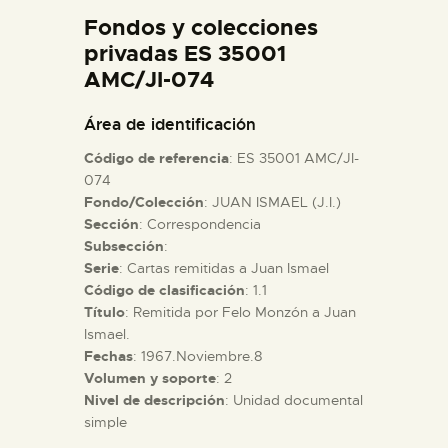
DIDÁCTICA
Fondos y colecciones
privadas ES 35001
AMC/JI-074
ESPAÑOL
Área de identificación
PREPARAR LA VISITA
Código de referencia
: ES 35001 AMC/JI-
074
ACTIVIDADES
Fondo/Colección
: JUAN ISMAEL (J.I.)
Sección
: Correspondencia
Subsección
:
█
Serie
: Cartas remitidas a Juan Ismael
Código de clasificación
: 1.1
Título
: Remitida por Felo Monzón a Juan
EL MUSEO
Ismael.
Fechas
: 1967.Noviembre.8
COLECCIONES
Volumen y soporte
: 2
Nivel de descripción
: Unidad documental
simple
DIDÁCTICA