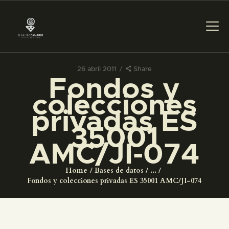
26 abril 2011
Share
Fondos y
PREPARAR LA VISITA
colecciones
privadas ES
ACTIVIDADES
35001
AMC/JI-074
█
Home
Bases de datos
...
EL MUSEO
Fondos y colecciones privadas ES 35001 AMC/JI-074
COLECCIONES