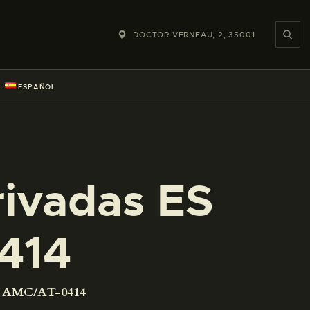
DOCTOR VERNEAU, 2, 35001
ESPAÑOL
rivadas ES
414
01 AMC/AT-0414