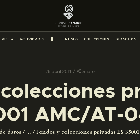
PREPARAR LA VISITA
ACTIVIDADES
 VISITA
ACTIVIDADES
█
EL MUSEO
COLECCIONES
DIDÁCTICA
█
EL MUSEO
26 abril 2011
Share
colecciones p
COLECCIONES
001 AMC/AT-0
DIDÁCTICA
ESPAÑOL
de datos
...
Fondos y colecciones privadas ES 350