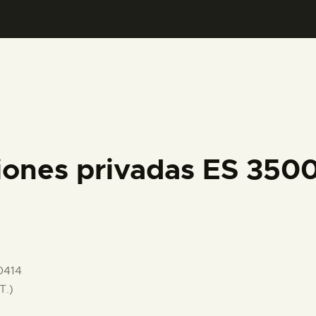
PREPARAR LA VISITA
ACTIVIDADES
█
EL MUSEO
iones privadas ES 35
COLECCIONES
DIDÁCTICA
0414
ESPAÑOL
T.)