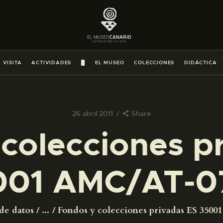
PREPARAR LA VISITA
ACTIVIDADES
 VISITA
ACTIVIDADES
█
EL MUSEO
COLECCIONES
DIDÁCTICA
█
EL MUSEO
26 abril 2011
Share
colecciones p
COLECCIONES
001 AMC/AT-0
DIDÁCTICA
ESPAÑOL
de datos
...
Fondos y colecciones privadas ES 350