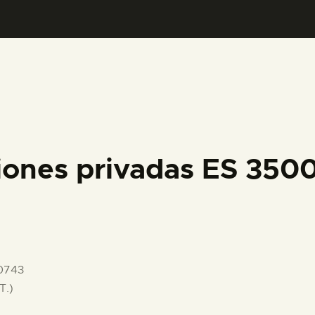
PREPARAR LA VISITA
ACTIVIDADES
█
EL MUSEO
ciones privadas ES 35
COLECCIONES
DIDÁCTICA
0743
ESPAÑOL
T.)