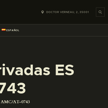
DOCTOR VERNEAU, 2, 35001
ESPAÑOL
rivadas ES
743
01 AMC/AT-0743