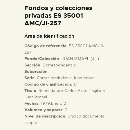
DIDÁCTICA
Fondos y colecciones
privadas ES 35001
AMC/JI-257
ESPAÑOL
Área de identificación
PREPARAR LA VISITA
Código de referencia
: ES 35001 AMC/JI-
257
ACTIVIDADES
Fondo/Colección
: JUAN ISMAEL (J.I.)
Sección
: Correspondencia
Subsección
:
█
Serie
: Cartas remitidas a Juan Ismael
Código de clasificación
: 1.1
Título
: Remitida por Carlos Pinto Trujillo a
EL MUSEO
Juan Ismael.
Fechas
: 1979.Enero.2
COLECCIONES
Volumen y soporte
: 2
Nivel de descripción
: Unidad documental
simple
DIDÁCTICA