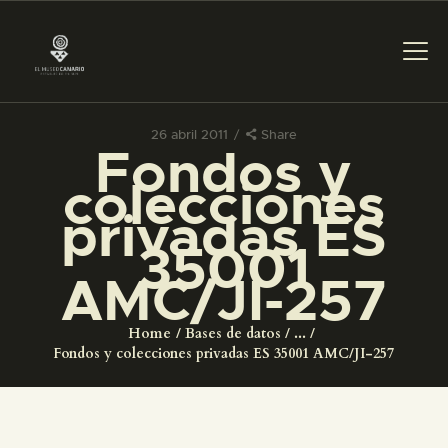
26 abril 2011
Share
Fondos y
PREPARAR LA VISITA
colecciones
privadas ES
ACTIVIDADES
35001
AMC/JI-257
█
Home
Bases de datos
...
EL MUSEO
Fondos y colecciones privadas ES 35001 AMC/JI-257
COLECCIONES