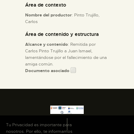
Área de contexto
ESPAÑOL
Nombre del productor
: Pinto Trujillo,
Carlos
Área de contenido y estructura
Alcance y contenido
: Remitida por
Carlos Pinto Trujillo a Juan Ismael,
lamentándose por el fallecimiento de una
amiga común.
Documento asociado
Tu Privacidad es importante para
nosotros. Por ello, te informamos