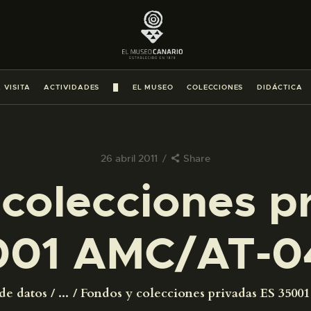
PREPARAR LA VISITA
ACTIVIDADES
 VISITA
ACTIVIDADES
█
EL MUSEO
COLECCIONES
DIDÁCTICA
█
EL MUSEO
26 abril 2011
Share
colecciones p
COLECCIONES
001 AMC/AT-0
DIDÁCTICA
ESPAÑOL
de datos
...
Fondos y colecciones privadas ES 350