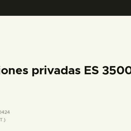
PREPARAR LA VISITA
ACTIVIDADES
█
EL MUSEO
ciones privadas ES 35
COLECCIONES
DIDÁCTICA
0424
ESPAÑOL
T.)