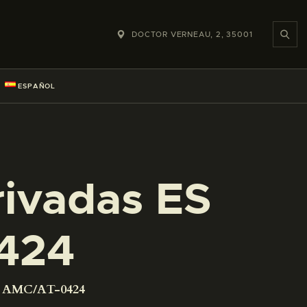
DOCTOR VERNEAU, 2, 35001
ESPAÑOL
rivadas ES
424
01 AMC/AT-0424