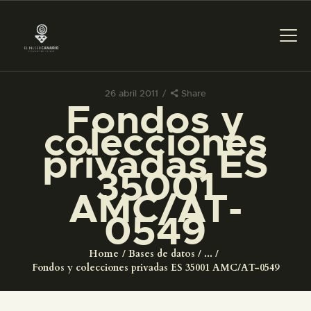
26 abril 2011
Share
Fondos y
PREPARAR LA VISITA
colecciones
privadas ES
ACTIVIDADES
35001
AMC/AT-
█
0549
EL MUSEO
Home
Bases de datos
...
Fondos y colecciones privadas ES 35001 AMC/AT-0549
COLECCIONES