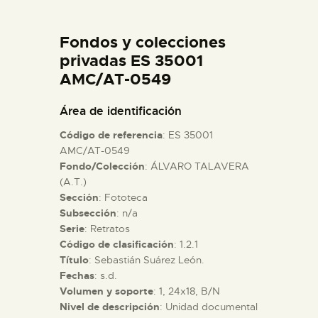
DIDÁCTICA
Fondos y colecciones
ESPAÑOL
privadas ES 35001
AMC/AT-0549
PREPARAR LA VISITA
Área de identificación
Código de referencia
: ES 35001
ACTIVIDADES
AMC/AT-0549
Fondo/Colección
: ÁLVARO TALAVERA
(A.T.)
█
Sección
: Fototeca
Subsección
: n/a
EL MUSEO
Serie
: Retratos
Código de clasificación
: 1.2.1
Título
: Sebastián Suárez León.
COLECCIONES
Fechas
: s.d.
Volumen y soporte
: 1, 24x18, B/N
Nivel de descripción
: Unidad documental
DIDÁCTICA