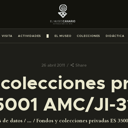
PREPARAR LA VISITA
ACTIVIDADES
 VISITA
ACTIVIDADES
█
EL MUSEO
COLECCIONES
DIDÁCTICA
█
EL MUSEO
26 abril 2011
Share
colecciones p
COLECCIONES
5001 AMC/JI-3
DIDÁCTICA
ESPAÑOL
s de datos
...
Fondos y colecciones privadas ES 350