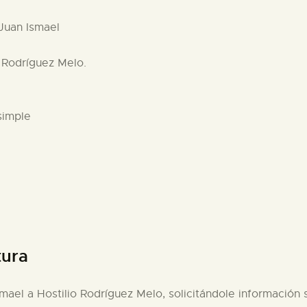
 Juan Ismael
o Rodríguez Melo.
simple
tura
smael a Hostilio Rodríguez Melo, solicitándole informació