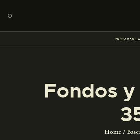
PREPARAR LA
Fondos y 
3
Home
Base