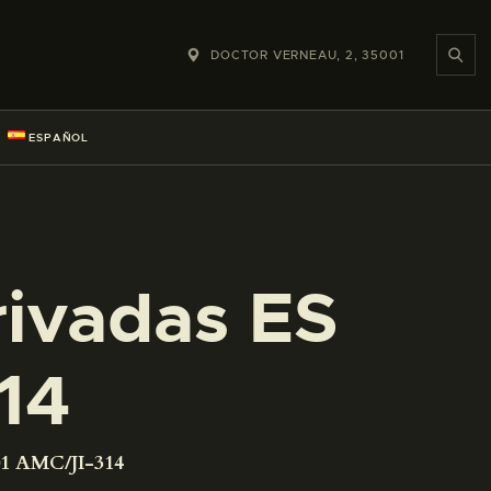
DOCTOR VERNEAU, 2, 35001
ESPAÑOL
rivadas ES
14
01 AMC/JI-314