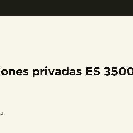
PREPARAR LA VISITA
ACTIVIDADES
█
EL MUSEO
iones privadas ES 350
COLECCIONES
DIDÁCTICA
14
ESPAÑOL