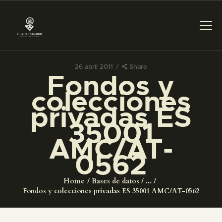
26 abril 2011
Share
Fondos y
PREPARAR LA VISITA
colecciones
privadas ES
ACTIVIDADES
35001
AMC/AT-
█
0562
EL MUSEO
Home
Bases de datos
...
Fondos y colecciones privadas ES 35001 AMC/AT-0562
COLECCIONES