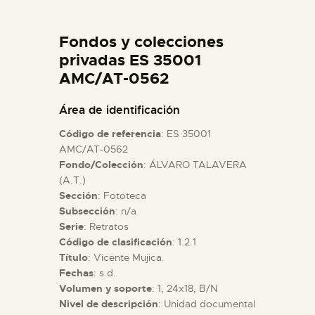
DIDÁCTICA
Fondos y colecciones
ESPAÑOL
privadas ES 35001
AMC/AT-0562
PREPARAR LA VISITA
Área de identificación
Código de referencia
: ES 35001
ACTIVIDADES
AMC/AT-0562
Fondo/Colección
: ÁLVARO TALAVERA
(A.T.)
█
Sección
: Fototeca
Subsección
: n/a
EL MUSEO
Serie
: Retratos
Código de clasificación
: 1.2.1
Título
: Vicente Mujica.
COLECCIONES
Fechas
: s.d.
Volumen y soporte
: 1, 24x18, B/N
Nivel de descripción
: Unidad documental
DIDÁCTICA