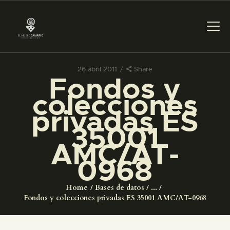
26 abril 2011
Share
Fondos y
PREPARAR LA VISITA
colecciones
privadas ES
ACTIVIDADES
35001
AMC/AT-
█
0968
EL MUSEO
Home
Bases de datos
...
Fondos y colecciones privadas ES 35001 AMC/AT-0968
COLECCIONES