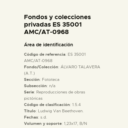
DIDÁCTICA
Fondos y colecciones
ESPAÑOL
privadas ES 35001
AMC/AT-0968
PREPARAR LA VISITA
Área de identificación
Código de referencia
: ES 35001
ACTIVIDADES
AMC/AT-0968
Fondo/Colección
: ÁLVARO TALAVERA
(A.T.)
█
Sección
: Fototeca
Subsección
: n/a
EL MUSEO
Serie
: Reproducciones de obras
pictóricas
Código de clasificación
: 1.5.4
COLECCIONES
Título
: Ludwig Van Beethoven.
Fechas
: s.d.
Volumen y soporte
: 1,23x17, B/N
DIDÁCTICA