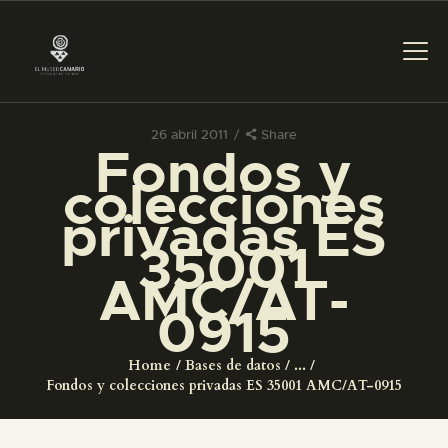
26 abril 2011
Share
Fondos y
PREPARAR LA VISITA
colecciones
privadas ES
ACTIVIDADES
35001
AMC/AT-
█
0915
EL MUSEO
Home
Bases de datos
...
Fondos y colecciones privadas ES 35001 AMC/AT-0915
COLECCIONES