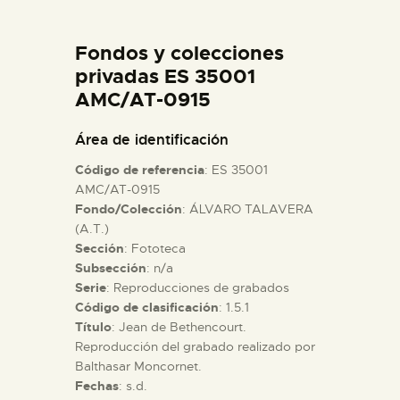
DIDÁCTICA
Fondos y colecciones
ESPAÑOL
privadas ES 35001
AMC/AT-0915
PREPARAR LA VISITA
Área de identificación
Código de referencia
: ES 35001
ACTIVIDADES
AMC/AT-0915
Fondo/Colección
: ÁLVARO TALAVERA
(A.T.)
█
Sección
: Fototeca
Subsección
: n/a
EL MUSEO
Serie
: Reproducciones de grabados
Código de clasificación
: 1.5.1
Título
: Jean de Bethencourt.
COLECCIONES
Reproducción del grabado realizado por
Balthasar Moncornet.
Fechas
: s.d.
DIDÁCTICA