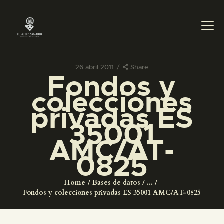
26 abril 2011
Share
Fondos y
PREPARAR LA VISITA
colecciones
privadas ES
ACTIVIDADES
35001
AMC/AT-
█
0825
EL MUSEO
Home
Bases de datos
...
Fondos y colecciones privadas ES 35001 AMC/AT-0825
COLECCIONES