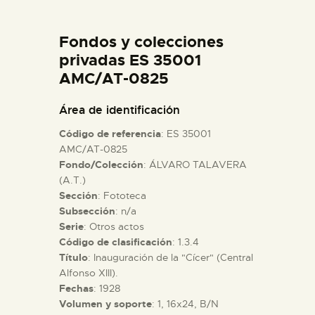
DIDÁCTICA
Fondos y colecciones
ESPAÑOL
privadas ES 35001
AMC/AT-0825
PREPARAR LA VISITA
Área de identificación
Código de referencia
: ES 35001
ACTIVIDADES
AMC/AT-0825
Fondo/Colección
: ÁLVARO TALAVERA
(A.T.)
█
Sección
: Fototeca
Subsección
: n/a
EL MUSEO
Serie
: Otros actos
Código de clasificación
: 1.3.4
Título
: Inauguración de la "Cícer" (Central
COLECCIONES
Alfonso XIII).
Fechas
: 1928
Volumen y soporte
: 1, 16x24, B/N
DIDÁCTICA